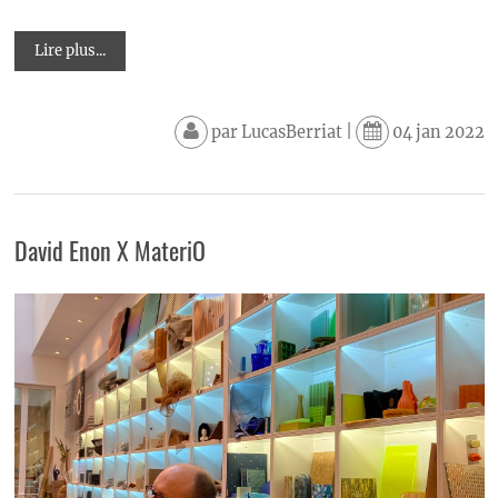
Lire plus...
par
LucasBerriat
|
04 jan 2022
David Enon X MateriO