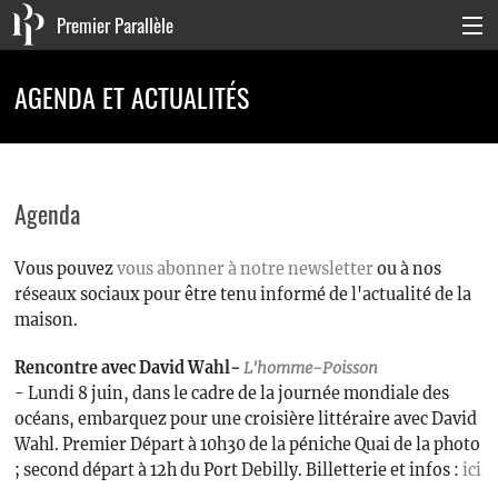
Premier Parallèle
Collection Générale
AGENDA ET ACTUALITÉS
Collection Carnets
Collection Poche
Agenda
Agenda & actualités
Vous pouvez
vous abonner à notre newsletter
ou à nos
La maison
réseaux sociaux pour être tenu informé de l'actualité de la
Connexion
maison.
Rencontre avec David Wahl
-
L'homme-Poisson
- Lundi 8 juin, dans le cadre de la journée mondiale des
océans, embarquez pour une croisière littéraire avec David
Wahl. Premier Départ à 10h30 de la péniche Quai de la photo
; second départ à 12h du Port Debilly. Billetterie et infos :
ici