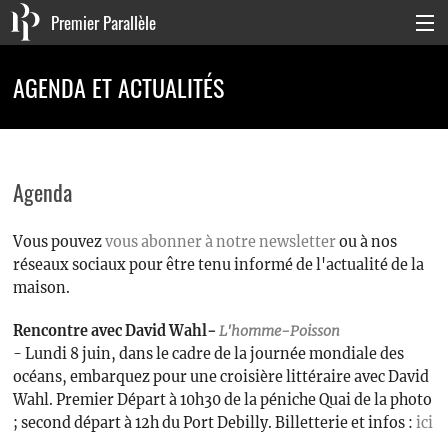
Premier Parallèle
Collection Générale
AGENDA ET ACTUALITÉS
Collection Carnets
Collection Poche
Agenda
Agenda & actualités
Vous pouvez
vous abonner à notre newsletter
ou à nos
La maison
réseaux sociaux pour être tenu informé de l'actualité de la
Connexion
maison.
Rencontre avec David Wahl
-
L'homme-Poisson
- Lundi 8 juin, dans le cadre de la journée mondiale des
océans, embarquez pour une croisière littéraire avec David
Wahl. Premier Départ à 10h30 de la péniche Quai de la photo
; second départ à 12h du Port Debilly. Billetterie et infos :
ici