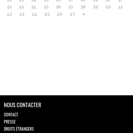
32
33
34
35
36
37
38
39
40
41
42
43
44
45
46
47
»
NOUS CONTACTER
CONTACT
PRESSE
DROITS ÉTRANGERS