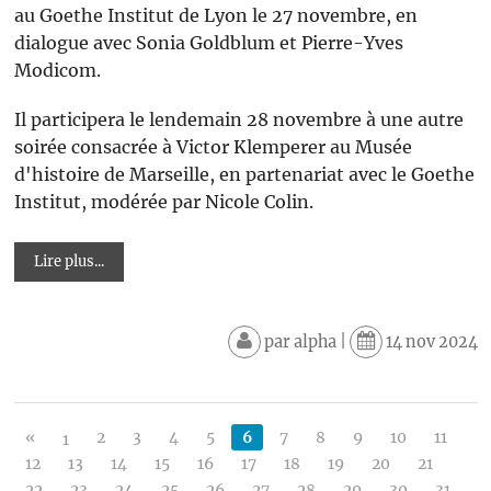
au Goethe Institut de Lyon le 27 novembre, en
dialogue avec Sonia Goldblum et Pierre-Yves
Modicom.
Il participera le lendemain 28 novembre à une autre
soirée consacrée à Victor Klemperer au Musée
d'histoire de Marseille, en partenariat avec le Goethe
Institut, modérée par Nicole Colin.
Lire plus...
par
alpha
|
14 nov 2024
«
2
3
4
5
6
7
8
9
10
11
1
12
13
14
15
16
17
18
19
20
21
22
23
24
25
26
27
28
29
30
31