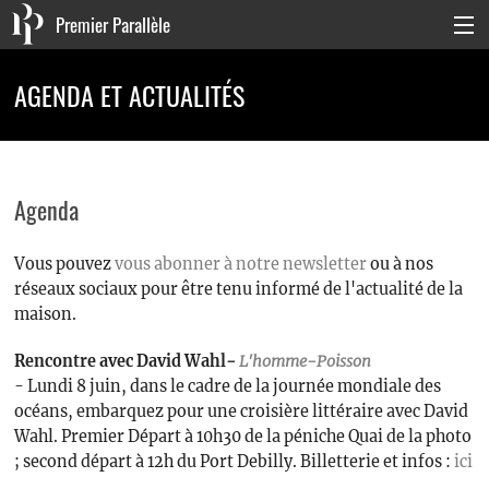
Premier Parallèle
Collection Générale
AGENDA ET ACTUALITÉS
Collection Carnets
Collection Poche
Agenda
Agenda & actualités
Vous pouvez
vous abonner à notre newsletter
ou à nos
La maison
réseaux sociaux pour être tenu informé de l'actualité de la
Connexion
maison.
Rencontre avec David Wahl
-
L'homme-Poisson
- Lundi 8 juin, dans le cadre de la journée mondiale des
océans, embarquez pour une croisière littéraire avec David
Wahl. Premier Départ à 10h30 de la péniche Quai de la photo
; second départ à 12h du Port Debilly. Billetterie et infos :
ici