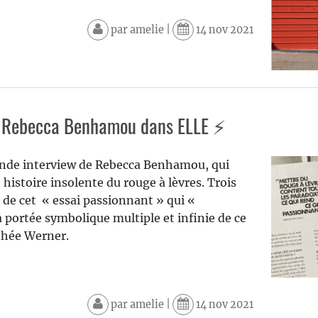
par
amelie
|
14 nov 2021
e Rebecca Benhamou dans ELLE ⚡️
ande interview de Rebecca Benhamou, qui
 histoire insolente du rouge à lèvres. Trois
 de cet « essai passionnant » qui «
portée symbolique multiple et infinie de ce
thée Werner.
par
amelie
|
14 nov 2021