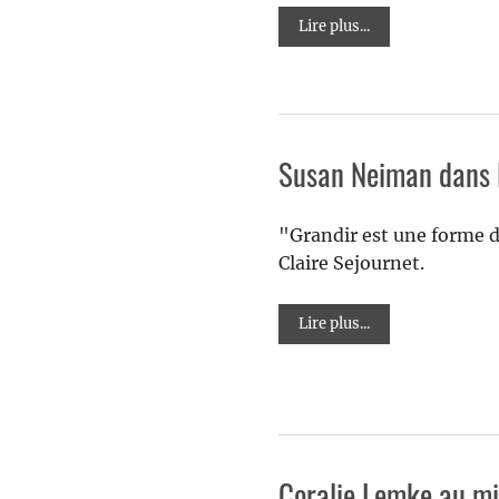
Lire plus...
Susan Neiman dans 
"Grandir est une forme de
Claire Sejournet.
Lire plus...
Coralie Lemke au mi