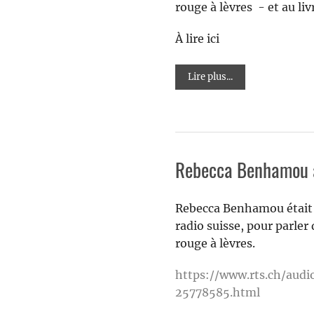
rouge à lèvres - et au l
À lire ici
Lire plus...
Rebecca Benhamou a
Rebecca Benhamou était i
radio suisse, pour parler
rouge à lèvres.
https://www.rts.ch/audi
25778585.html