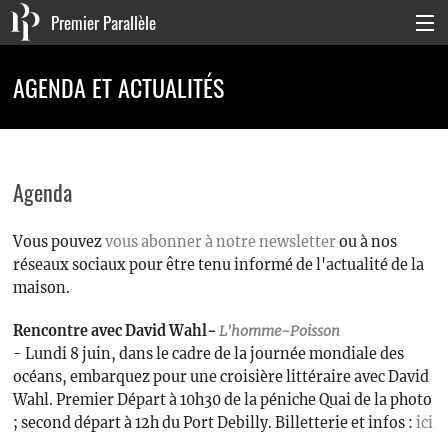
Premier Parallèle
Collection Générale
AGENDA ET ACTUALITÉS
Collection Carnets
Collection Poche
Agenda
Agenda & actualités
Vous pouvez
vous abonner à notre newsletter
ou à nos
La maison
réseaux sociaux pour être tenu informé de l'actualité de la
Connexion
maison.
Rencontre avec David Wahl
-
L'homme-Poisson
- Lundi 8 juin, dans le cadre de la journée mondiale des
océans, embarquez pour une croisière littéraire avec David
Wahl. Premier Départ à 10h30 de la péniche Quai de la photo
; second départ à 12h du Port Debilly. Billetterie et infos :
ici