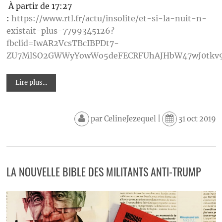
À partir de 17:27
:
https://www.rtl.fr/actu/insolite/et-si-la-nuit-n-
existait-plus-7799345126?
fbclid=IwAR2VcsTBcIBPDt7-
ZU7MlSO2GWWyYowWo5deFECRFUhAJHbW47wJ0tkv
Lire plus...
par
CelineJezequel
|
31 oct 2019
LA NOUVELLE BIBLE DES MILITANTS ANTI-TRUMP