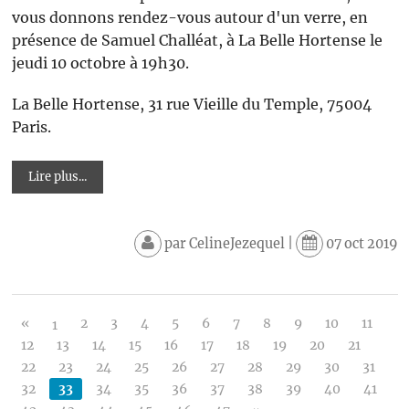
vous donnons rendez-vous autour d'un verre, en
présence de Samuel Challéat, à La Belle Hortense le
jeudi 10 octobre à 19h30.
La Belle Hortense, 31 rue Vieille du Temple, 75004
Paris.
Lire plus...
par
CelineJezequel
|
07 oct 2019
«
2
3
4
5
6
7
8
9
10
11
1
12
13
14
15
16
17
18
19
20
21
22
23
24
25
26
27
28
29
30
31
32
33
34
35
36
37
38
39
40
41