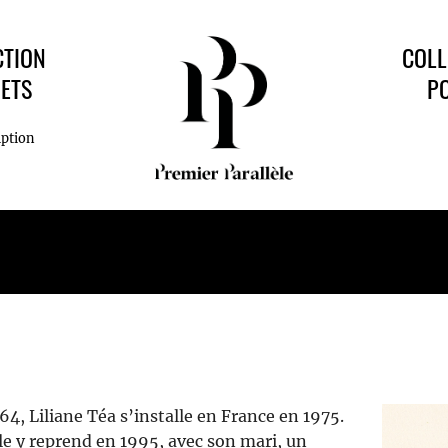
CTION
COLL
ETS
P
iption
, Liliane Téa s’installe en France en 1975.
le y reprend en 1995, avec son mari, un