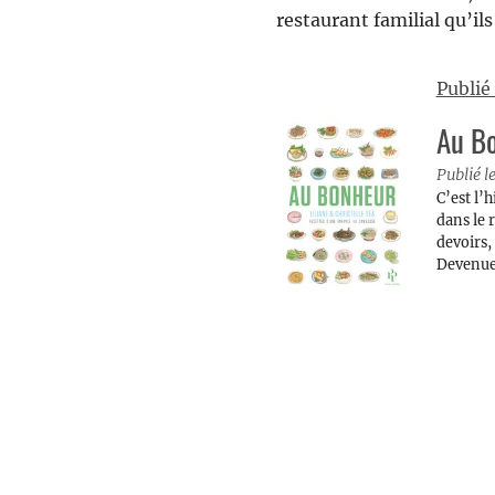
restaurant familial qu’il
Publié
Au B
Publié 
C’est l’h
dans le 
devoirs,
Devenue