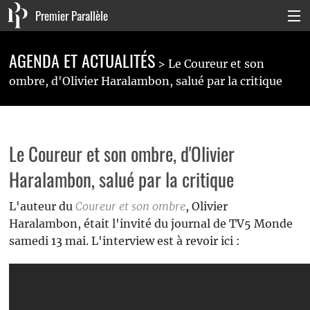
Premier Parallèle
Collection Générale
AGENDA ET ACTUALITÉS
Le Coureur et son
Collection Carnets
ombre, d'Olivier Haralambon, salué par la critique
Collection Poche
Agenda & actualités
Le Coureur et son ombre, d'Olivier
La maison
Haralambon, salué par la critique
Connexion
L'auteur du
Coureur et son ombre
, Olivier
Haralambon, était l'invité du journal de TV5 Monde
samedi 13 mai. L'interview est à revoir ici :