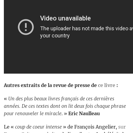
Autres extraits de la revue de presse de
ce livre
:
«
Un des plus beaux livres français de ces dernières
années. De ces textes dont on lit deux fois chaque phrase
pour renouveler le miracle
. »
Eric Naulleau
Le «
coup de coeur intense
» de François Angelier,
sur