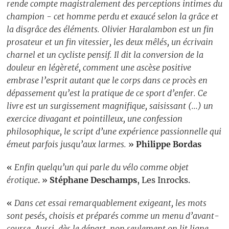
rende compte magistralement des perceptions intimes du
champion - cet homme perdu et exaucé selon la grâce et
la disgrâce des éléments. Olivier Haralambon est un fin
prosateur et un fin vitessier, les deux mêlés, un écrivain
charnel et un cycliste pensif. Il dit la conversion de la
douleur en légèreté, comment une ascèse positive
embrase l’esprit autant que le corps dans ce procès en
dépassement qu’est la pratique de ce sport d’enfer. Ce
livre est un surgissement magnifique, saisissant (...) un
exercice divagant et pointilleux, une confession
philosophique, le script d’une expérience passionnelle qui
émeut parfois jusqu’aux larmes.
»
Philippe Bordas
«
Enfin quelqu’un qui parle du vélo comme objet
érotique
. »
Stéphane Deschamps
, Les Inrocks.
«
Dans cet essai remarquablement exigeant, les mots
sont pesés, choisis et préparés comme un menu d’avant-
course. Aussi, dès le départ, non seulement on lit ligne