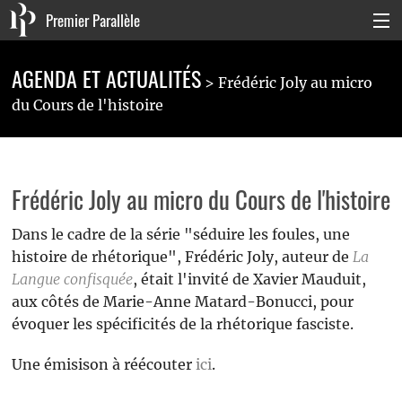
Premier Parallèle
Collection Générale
AGENDA ET ACTUALITÉS
Frédéric Joly au micro
Collection Carnets
du Cours de l'histoire
Collection Poche
Agenda & actualités
Frédéric Joly au micro du Cours de l'histoire
La maison
Dans le cadre de la série "séduire les foules, une
histoire de rhétorique", Frédéric Joly, auteur de
La
Connexion
Langue confisquée
, était l'invité de Xavier Mauduit,
aux côtés de Marie-Anne Matard-Bonucci, pour
évoquer les spécificités de la rhétorique fasciste.
Une émisison à réécouter
ici
.