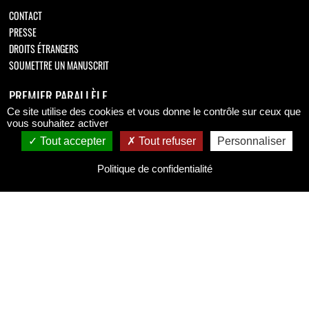
CONTACT
PRESSE
DROITS ÉTRANGERS
SOUMETTRE UN MANUSCRIT
PREMIER PARALLÈLE
Ce site utilise des cookies et vous donne le contrôle sur ceux que
Retrouvez-nous sur
vous souhaitez activer
Tout accepter
Tout refuser
Personnaliser
Politique de confidentialité
MENTIONS LÉGALES
MENTIONS LÉGALES
CONDITIONS GÉNÉRALES DE VENTE
POLITIQUE DE CONFIDENTIALITÉ
Copyright © 2026 Premier Parallèle.
All Rights Reserved.
Coding
:
verot.net