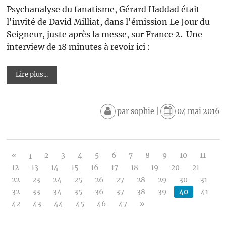
Psychanalyse du fanatisme, Gérard Haddad était
l'invité de David Milliat, dans l'émission Le Jour du
Seigneur, juste après la messe, sur France 2. Une
interview de 18 minutes à revoir ici :
Lire plus...
par
sophie
|
04 mai 2016
«
2
3
4
5
6
7
8
9
10
11
1
12
13
14
15
16
17
18
19
20
21
22
23
24
25
26
27
28
29
30
31
32
33
34
35
36
37
38
39
40
41
42
43
44
45
46
47
»