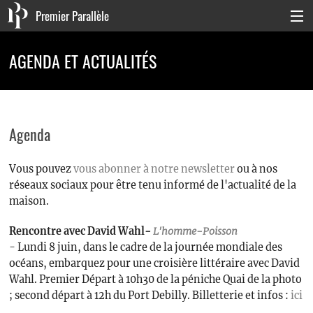
Premier Parallèle
Collection Générale
AGENDA ET ACTUALITÉS
Collection Carnets
Collection Poche
Agenda
Agenda & actualités
Vous pouvez
vous abonner à notre newsletter
ou à nos
La maison
réseaux sociaux pour être tenu informé de l'actualité de la
Connexion
maison.
Rencontre avec David Wahl
-
L'homme-Poisson
- Lundi 8 juin, dans le cadre de la journée mondiale des
océans, embarquez pour une croisière littéraire avec David
Wahl. Premier Départ à 10h30 de la péniche Quai de la photo
; second départ à 12h du Port Debilly. Billetterie et infos :
ici