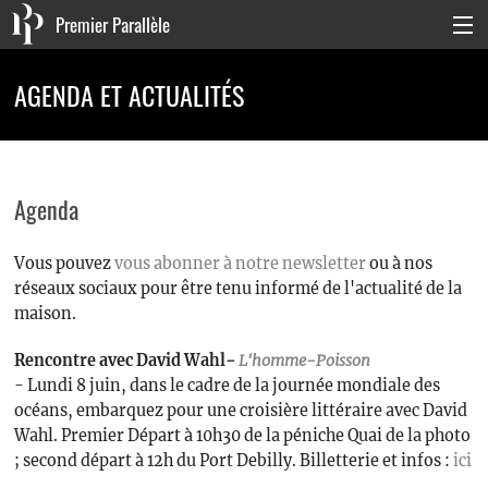
Premier Parallèle
Collection Générale
AGENDA ET ACTUALITÉS
Collection Carnets
Collection Poche
Agenda
Agenda & actualités
Vous pouvez
vous abonner à notre newsletter
ou à nos
La maison
réseaux sociaux pour être tenu informé de l'actualité de la
Connexion
maison.
Rencontre avec David Wahl
-
L'homme-Poisson
- Lundi 8 juin, dans le cadre de la journée mondiale des
océans, embarquez pour une croisière littéraire avec David
Wahl. Premier Départ à 10h30 de la péniche Quai de la photo
; second départ à 12h du Port Debilly. Billetterie et infos :
ici