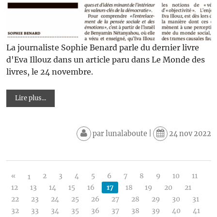
La journaliste Sophie Benard parle du dernier livre
d'Eva Illouz dans un article paru dans Le Monde des
livres, le 24 novembre.
Lire plus...
par
lunalaboute
|
24 nov 2022
«
2
3
4
5
6
7
8
9
10
11
1
12
13
14
15
16
17
18
19
20
21
22
23
24
25
26
27
28
29
30
31
32
33
34
35
36
37
38
39
40
41