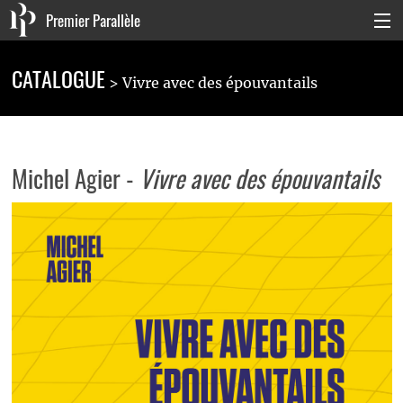
Premier Parallèle
Collection Générale
CATALOGUE
Vivre avec des épouvantails
Collection Carnets
Collection Poche
Michel Agier -
Vivre avec des épouvantails
Agenda & actualités
La maison
Connexion