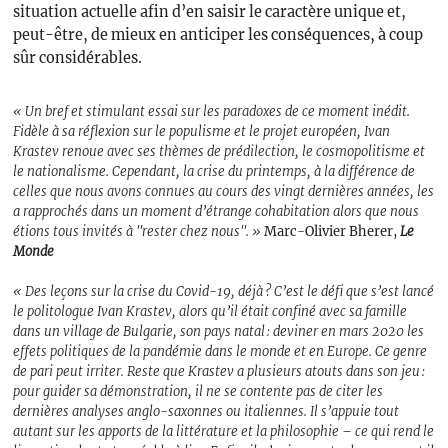
situation actuelle afin d’en saisir le caractère unique et,
peut-être, de mieux en anticiper les conséquences, à coup
sûr considérables.
« Un bref et stimulant essai sur les paradoxes de ce moment inédit.
Fidèle à sa réflexion sur le populisme et le projet européen, Ivan
Krastev renoue avec ses thèmes de prédilection, le cosmopolitisme et
le nationalisme. Cependant, la crise du printemps, à la différence de
celles que nous avons connues au cours des vingt dernières années, les
a rapprochés dans un moment d’étrange cohabitation alors que nous
étions tous invités à "rester chez nous". »
Marc-Olivier Bherer,
Le
Monde
« Des leçons sur la crise du Covid-19, déjà ? C’est le défi que s’est lancé
le politologue Ivan Krastev, alors qu’il était confiné avec sa famille
dans un village de Bulgarie, son pays natal : deviner en mars 2020 les
effets politiques de la pandémie dans le monde et en Europe. Ce genre
de pari peut irriter. Reste que Krastev a plusieurs atouts dans son jeu :
pour guider sa démonstration, il ne se contente pas de citer les
dernières analyses anglo-saxonnes ou italiennes. Il s’appuie tout
autant sur les apports de la littérature et la philosophie – ce qui rend le