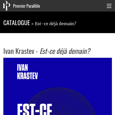
Premier Parallèle
Collection Générale
CATALOGUE
Est-ce déjà demain?
Collection Carnets
Collection Poche
Ivan Krastev -
Est-ce déjà demain?
Agenda & actualités
La maison
Connexion