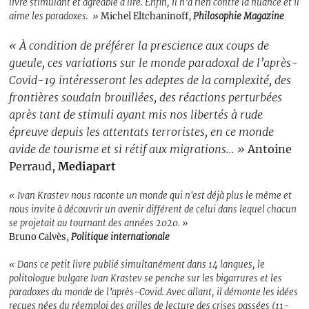
livre stimulant et agréable à lire. Enfin, il n’a rien contre la nuance et il
aime les paradoxes. »
Michel Eltchaninoff,
Philosophie Magazine
« À condition de préférer la prescience aux coups de
gueule, ces variations sur le monde paradoxal de l’après-
Covid-19 intéresseront les adeptes de la complexité, des
frontières soudain brouillées, des réactions perturbées
après tant de stimuli ayant mis nos libertés à rude
épreuve depuis les attentats terroristes, en ce monde
avide de tourisme et si rétif aux migrations... »
Antoine
Perraud,
Mediapart
« Ivan Krastev nous raconte un monde qui n'est déjà plus le même et
nous invite à découvrir un avenir différent de celui dans lequel chacun
se projetait au tournant des années 2020. »
Bruno Calvès,
Politique internationale
« Dans ce petit livre publié simultanément dans 14 langues, le
politologue bulgare Ivan Krastev se penche sur les bigarrures et les
paradoxes du monde de l’après-Covid. Avec allant, il démonte les idées
reçues nées du réemploi des grilles de lecture des crises passées (11-