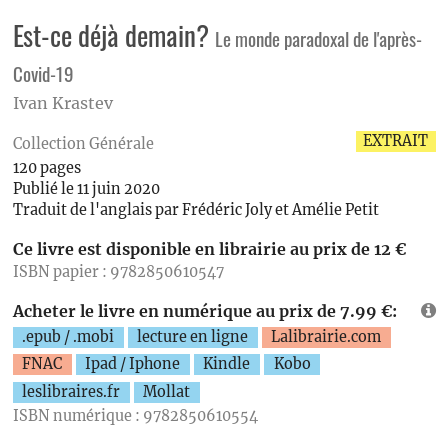
Est-ce déjà demain?
Le monde paradoxal de l'après-
Covid-19
Ivan Krastev
EXTRAIT
Collection Générale
120 pages
Publié le 11 juin 2020
Traduit de l'anglais par Frédéric Joly et Amélie Petit
Ce livre est disponible en librairie au prix de 12 €
ISBN papier : 9782850610547
Acheter le livre en numérique au prix de 7.99 €:
.epub / .mobi
lecture en ligne
Lalibrairie.com
FNAC
Ipad / Iphone
Kindle
Kobo
leslibraires.fr
Mollat
ISBN numérique : 9782850610554