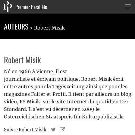
Premier Parallèle
Collection Générale
AUTEURS
Robert Misik
Collection Carnets
Collection Poche
Robert Misik
Agenda & actualités
Né en 1966 à Vienne, il est
La maison
journaliste et écrivain politique. Robert Misik écrit
entre autres pour la Tageszeitung ainsi que pour les
Connexion
magazines Falter et Profil. Il tient par ailleurs un blog
vidéo, FS Misik, sur le site Internet du quotidien Der
Standard. Il s’est vu décerner en 2009 le
Österreichischen Staatspreis für Kulturpublizistik.
Suivre Robert Misik :