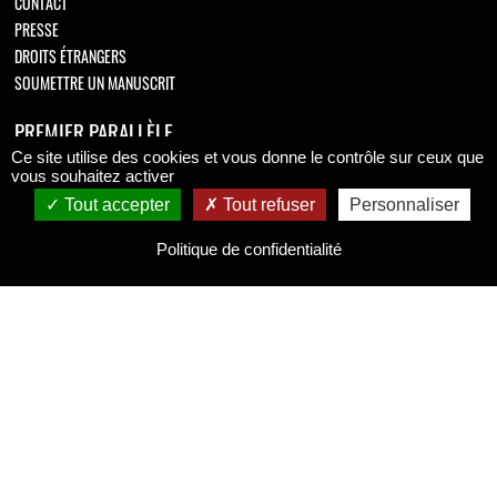
CONTACT
PRESSE
DROITS ÉTRANGERS
SOUMETTRE UN MANUSCRIT
PREMIER PARALLÈLE
Ce site utilise des cookies et vous donne le contrôle sur ceux que
Retrouvez-nous sur
vous souhaitez activer
Tout accepter
Tout refuser
Personnaliser
Politique de confidentialité
MENTIONS LÉGALES
MENTIONS LÉGALES
CONDITIONS GÉNÉRALES DE VENTE
POLITIQUE DE CONFIDENTIALITÉ
Copyright © 2026 Premier Parallèle.
All Rights Reserved.
Coding
:
verot.net