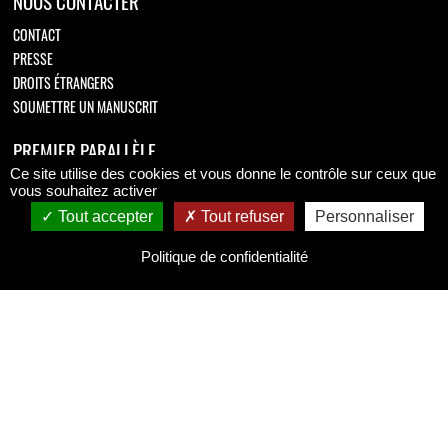
NOUS CONTACTER
CONTACT
PRESSE
DROITS ÉTRANGERS
SOUMETTRE UN MANUSCRIT
PREMIER PARALLÈLE
Ce site utilise des cookies et vous donne le contrôle sur ceux que
Retrouvez-nous sur
vous souhaitez activer
Tout accepter
Tout refuser
Personnaliser
Politique de confidentialité
MENTIONS LÉGALES
MENTIONS LÉGALES
CONDITIONS GÉNÉRALES DE VENTE
POLITIQUE DE CONFIDENTIALITÉ
Copyright © 2026 Premier Parallèle.
All Rights Reserved.
Coding
:
verot.net