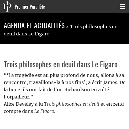
Premier Parallèle
Collection Générale
AGENDA ET ACTUALITÉS
Trois philosophes en
Collection Carnets
deuil dans Le Figaro
Collection Poche
Agenda & actualités
Trois philosophes en deuil dans Le Figaro
La maison
“‘La tragédie est au plus profond de nous, allons à sa
rencontre, travaillons-la à nos fins’, a écrit James. De
Connexion
la boue, ils ont fait de l'or. Richardson en a été
l'orpailleur.”
Alice Develey a lu
Trois philosophes en deuil
et en rend
compte dans
Le Figaro
.