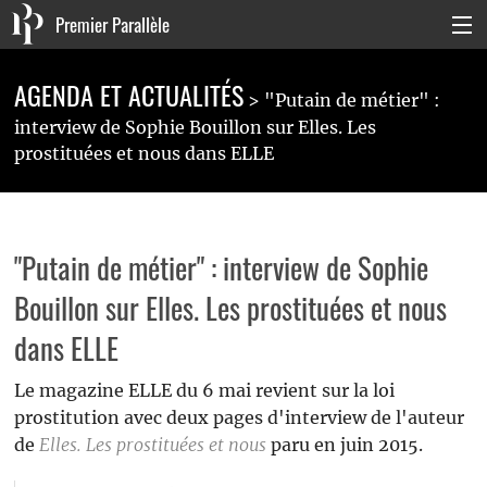
Premier Parallèle
Collection Générale
AGENDA ET ACTUALITÉS
"Putain de métier" :
Collection Carnets
interview de Sophie Bouillon sur Elles. Les
prostituées et nous dans ELLE
Collection Poche
Agenda & actualités
"Putain de métier" : interview de Sophie
La maison
Bouillon sur Elles. Les prostituées et nous
Connexion
dans ELLE
Le magazine ELLE du 6 mai revient sur la loi
prostitution avec deux pages d'interview de l'auteur
de
Elles. Les prostituées et nous
paru en juin 2015.