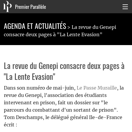
Premier Parallèle
Collection Générale
AGENDA ET ACTUALITÉS
La revue du Genepi
Collection Carnets
consacre deux pages à "La Lente Evasion"
Collection Poche
Agenda & actualités
La revue du Genepi consacre deux pages à
La maison
"La Lente Evasion"
Connexion
Dans son numéro de mai-juin,
Le Passe Muraille
, la
revue du Genepi,
l'association d
es étudiants
intervenant en prison, fait un dossier sur "le
parcours du combattant d'un sortant de prison".
Tom Deschamps, le délégué général Ile-de-France
écrit :