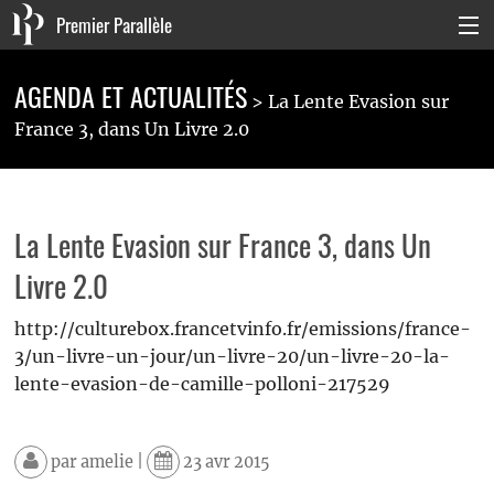
Premier Parallèle
Collection Générale
AGENDA ET ACTUALITÉS
La Lente Evasion sur
Collection Carnets
France 3, dans Un Livre 2.0
Collection Poche
Agenda & actualités
La Lente Evasion sur France 3, dans Un
La maison
Livre 2.0
Connexion
http://culturebox.francetvinfo.fr/emissions/france-
3/un-livre-un-jour/un-livre-20/un-livre-20-la-
lente-evasion-de-camille-polloni-217529
par
amelie
|
23 avr 2015