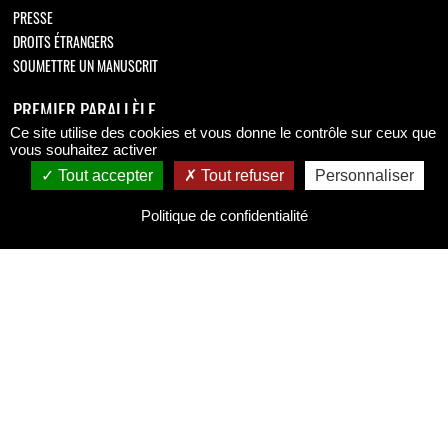
PRESSE
DROITS ÉTRANGERS
SOUMETTRE UN MANUSCRIT
PREMIER PARALLÈLE
Ce site utilise des cookies et vous donne le contrôle sur ceux que
Retrouvez-nous sur
vous souhaitez activer
Tout accepter
Tout refuser
Personnaliser
Politique de confidentialité
MENTIONS LÉGALES
MENTIONS LÉGALES
CONDITIONS GÉNÉRALES DE VENTE
POLITIQUE DE CONFIDENTIALITÉ
Copyright © 2026 Premier Parallèle.
All Rights Reserved.
Coding
:
verot.net