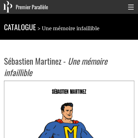
Premier Parallèle
Collection Générale
CATALOGUE
Une mémoire infaillible
Collection Carnets
Collection Poche
Sébastien Martinez -
Une mémoire
Agenda & actualités
infaillible
La maison
Connexion