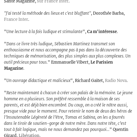
Santé Magazine,
sur France Inter
.
"J'ai testé la méthode des lieux et c'est bluffant"
, Dorothée Barba,
France Inter
.
"
Une lecture à la fois ludique et stimulante
",
Ca m'intéresse
.
"
Dans ce livre très ludique, Sébastien Martinez transmet son
enthousiasme et nous accompagne pas à pas dans la découverte des
techniques de mémorisation, des plus simples aux plus complexes. Un
outil précieux pour tous.
" Emmanuelle Vibert,
Le Parisien
Magazine
.
"
Un ouvrage didactique et malicieux
", Richard Gaitet,
Radio Nova
.
"
Reste maintenant à chacun à créer son palais de la mémoire. Le jeune
homme en a plusieurs. Son préféré ressemble à la maison de ses
parents, et est déjà bien encombré. Du coup, on a créé le nôtre aussi,
presque vide pour le moment. Pour retenir le nom de deux des héros de
l’Insoutenable Légèreté de l’être, Tomas et Sabina, on les a fourrés
dans le tiroir de soutien-gorge de notre mère. Dans notre tête, c’est
tout à fait logique, mais ne nous demandez pas pourquoi…
" Quentin
Girard,
Libération.