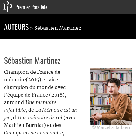
Premier Parallèle
Collection Générale
AUTEURS
Sébastien Martinez
Collection Carnets
Collection Poche
Sébastien Martinez
Agenda & actualités
Champion de France de
La maison
mémoire(2015) et vice-
champion du monde avec
Connexion
l'équipe de France (2018),
auteur d’
Une mémoire
infaillible
, de L
a Mémoire est un
jeu,
d'
Une mémoire de roi
(avec
Mathieu Burniat) et des
© Marcella Barbieri
Champions de la mémoire
,