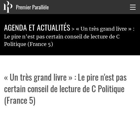
Premier Parallèle
Collection Générale
AGENDA ET ACTUALITÉS
« Un très grand livre » :
Collection Carnets
Le pire n'est pas certain conseil de lecture de C
Politique (France 5)
Collection Poche
Agenda & actualités
« Un très grand livre » : Le pire n'est pas
La maison
certain conseil de lecture de C Politique
Connexion
(France 5)