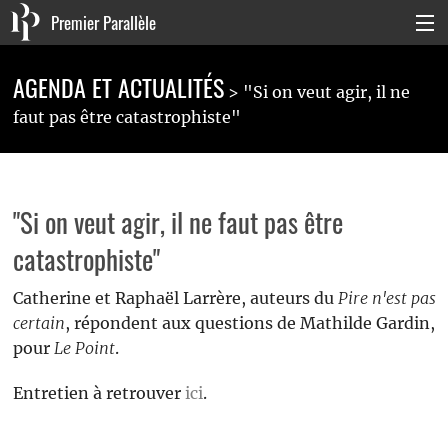
Premier Parallèle
Collection Générale
AGENDA ET ACTUALITÉS
"Si on veut agir, il ne
Collection Carnets
faut pas être catastrophiste"
Collection Poche
Agenda & actualités
"Si on veut agir, il ne faut pas être
La maison
catastrophiste"
Connexion
Catherine et Raphaël Larrère, auteurs du
Pire n'est pas
certain
, répondent aux questions de Mathilde Gardin,
pour
Le Point
.
Entretien à retrouver
ici
.