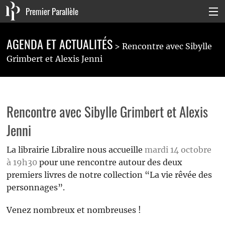
Premier Parallèle
Collection Générale
AGENDA ET ACTUALITÉS
Rencontre avec Sibylle
Collection Carnets
Grimbert et Alexis Jenni
Collection Poche
Agenda & actualités
Rencontre avec Sibylle Grimbert et Alexis
La maison
Jenni
Connexion
La librairie Libralire nous accueille
mardi 14 octobre
à 19h30
pour une rencontre autour des deux
premiers livres de notre collection “La vie rêvée des
personnages”.
Venez nombreux et nombreuses !