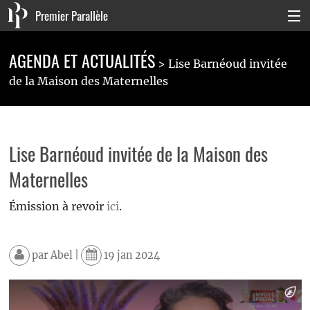
Premier Parallèle
Collection Générale
AGENDA ET ACTUALITÉS
Lise Barnéoud invitée
Collection Carnets
de la Maison des Maternelles
Collection Poche
Agenda & actualités
Lise Barnéoud invitée de la Maison des
La maison
Maternelles
Connexion
Émission à revoir
ici
.
par
Abel
|
19 jan 2024