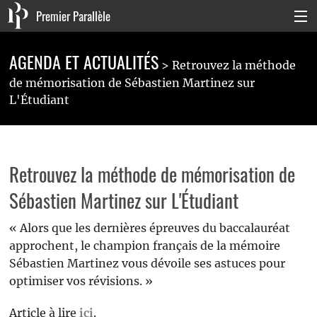
Premier Parallèle
Collection Générale
AGENDA ET ACTUALITÉS
Retrouvez la méthode
Collection Carnets
de mémorisation de Sébastien Martinez sur
L'Étudiant
Collection Poche
Agenda & actualités
Retrouvez la méthode de mémorisation de
La maison
Sébastien Martinez sur L'Étudiant
Connexion
« Alors que les dernières épreuves du baccalauréat
approchent, le champion français de la mémoire
Sébastien Martinez vous dévoile ses astuces pour
optimiser vos révisions. »
Article à lire
ici
.