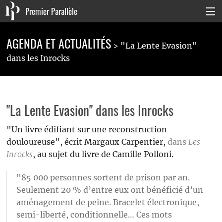
Premier Parallèle
Collection Générale
AGENDA ET ACTUALITÉS
"La Lente Evasion"
Collection Carnets
dans les Inrocks
Collection Poche
Agenda & actualités
"La Lente Evasion" dans les Inrocks
La maison
"Un livre édifiant sur une reconstruction
douloureuse", écrit Margaux Carpentier,
dans
Les
Connexion
Inrocks
, au sujet du livre de Camille Polloni.
"85 000 personnes sortent de prison par an.
Seulement 20 % d’entre eux ont bénéficié d’un
aménagement de peine. Bracelet électronique,
semi-liberté, conditionnelle… Ces mots