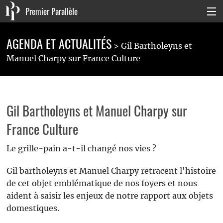
Premier Parallèle
Collection Générale
AGENDA ET ACTUALITÉS
Gil Bartholeyns et
Collection Carnets
Manuel Charpy sur France Culture
Collection Poche
Agenda & actualités
Gil Bartholeyns et Manuel Charpy sur
La maison
France Culture
Connexion
Le grille-pain a-t-il changé nos vies ?
Gil bartholeyns et Manuel Charpy retracent l'histoire
de cet objet emblématique de nos foyers et nous
aident à saisir les enjeux de notre rapport aux objets
domestiques.