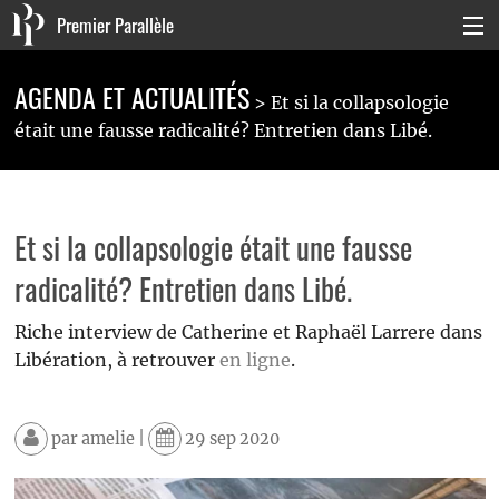
Premier Parallèle
Collection Générale
AGENDA ET ACTUALITÉS
Et si la collapsologie
Collection Carnets
était une fausse radicalité? Entretien dans Libé.
Collection Poche
Agenda & actualités
Et si la collapsologie était une fausse
La maison
radicalité? Entretien dans Libé.
Connexion
Riche interview de Catherine et Raphaël Larrere dans
Libération, à retrouver
en ligne
.
par
amelie
|
29 sep 2020