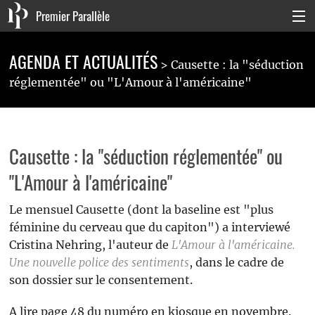
Premier Parallèle
Collection Générale
AGENDA ET ACTUALITÉS
Causette : la "séduction
Collection Carnets
réglementée" ou "L'Amour à l'américaine"
Collection Poche
Agenda & actualités
Causette : la "séduction réglementée" ou
La maison
"L'Amour à l'américaine"
Connexion
Le mensuel Causette (dont la baseline est "plus
féminine du cerveau que du capiton") a interviewé
Cristina Nehring, l'auteur de
L'Amour à l'américaine.
Une nouvelle police des sentiments
, dans le cadre de
son dossier sur le consentement.
A lire page 48 du numéro en kiosque en novembre.