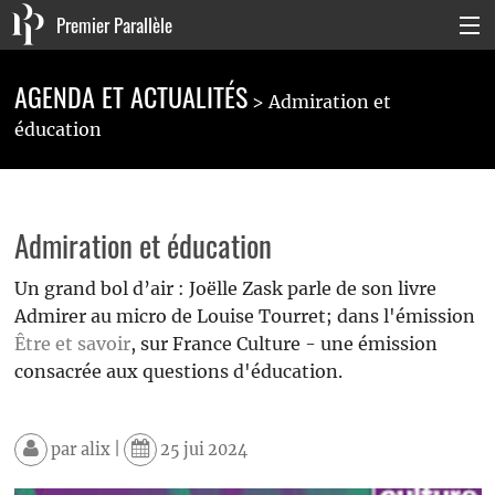
Premier Parallèle
Collection Générale
AGENDA ET ACTUALITÉS
Admiration et
Collection Carnets
éducation
Collection Poche
Agenda & actualités
Admiration et éducation
La maison
Un grand bol d’air : Joëlle Zask parle de son livre
Admirer au micro de Louise Tourret; dans l'émission
Connexion
Être et savoir
, sur France Culture - une émission
consacrée aux questions d'éducation.
par
alix
|
25 jui 2024